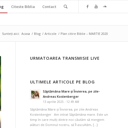
og
Citeste Biblia
Contact
Sunteți aici:
Acasa
/
Blog
/
Articole
/
Plan citire Biblie – MARTIE 2020
URMATOAREA TRANSMISIE LIVE
ULTIMELE ARTICOLE PE BLOG
Săptămâna Mare și Învierea, pe zile-
Andreas Kostenberger
13 aprilie 2025 - 12:49 AM
Săptămâna Mare și Învierea, pe zile-Andreas
Kostenberger Am intrat Săptămâna mare. Este un
timp în care mulți dintre noi căutăm să mergem
alături de Domnul nostru, să Îl ascultăm, […]