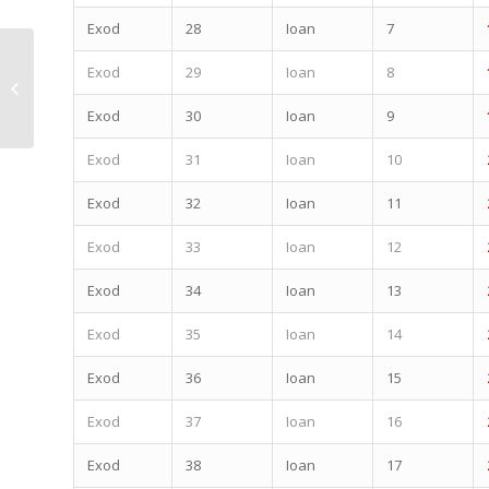
Exod
28
Ioan
7
Exod
29
Ioan
8
Plan citire Biblie –
FEBRUARIE 2020
Exod
30
Ioan
9
Exod
31
Ioan
10
Exod
32
Ioan
11
Exod
33
Ioan
12
Exod
34
Ioan
13
Exod
35
Ioan
14
Exod
36
Ioan
15
Exod
37
Ioan
16
Exod
38
Ioan
17