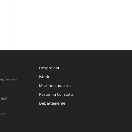
Despre noi
Istoric
a, pe zile-
Misiunea noastra
Păstorii și Comitetul
 2025
Departamente
nt –