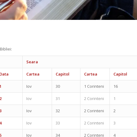
ibliei:
Seara
Data
Cartea
Capitol
Cartea
Capitol
1
Iov
30
1 Corinteni
16
2
Iov
31
2 Corinteni
1
3
Iov
32
2 Corinteni
2
4
Iov
33
2 Corinteni
3
5
Iov
34
2 Corinteni
4