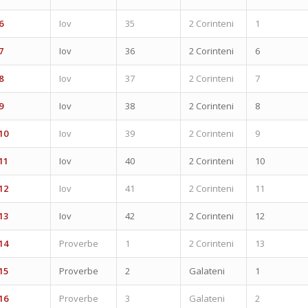
6
Iov
35
2 Corinteni
1
7
Iov
36
2 Corinteni
6
8
Iov
37
2 Corinteni
7
9
Iov
38
2 Corinteni
8
10
Iov
39
2 Corinteni
9
11
Iov
40
2 Corinteni
10
12
Iov
41
2 Corinteni
11
13
Iov
42
2 Corinteni
12
14
Proverbe
1
2 Corinteni
13
15
Proverbe
2
Galateni
1
16
Proverbe
3
Galateni
2