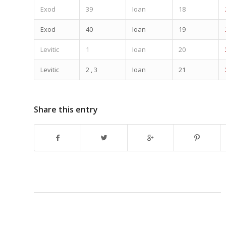
Exod
39
Ioan
18
Exod
40
Ioan
19
Levitic
1
Ioan
20
Levitic
2 , 3
Ioan
21
Share this entry