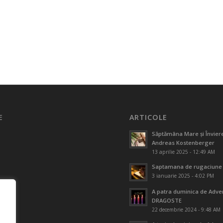
E
ARTICOLE
Săptămâna Mare și Înviere
Andreas Kostenberger
13 aprilie 2025 - 12:49 AM
Saptamana de rugaciune
3 ianuarie 2025 - 4:02 PM
A patra duminica de Adve
DRAGOSTE
22 decembrie 2024 - 9:48 AM