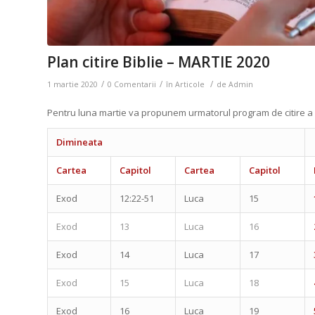
Plan citire Biblie – MARTIE 2020
/
/
/
1 martie 2020
0 Comentarii
în
Articole
de
Admin
Pentru luna martie va propunem urmatorul program de citire a B
Dimineata
Cartea
Capitol
Cartea
Capitol
Exod
12:22-51
Luca
15
Exod
13
Luca
16
Exod
14
Luca
17
Exod
15
Luca
18
Exod
16
Luca
19