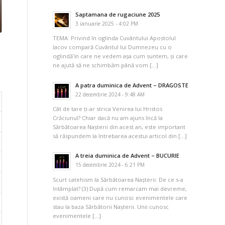
Saptamana de rugaciune 2025
3 ianuarie 2025 - 4:02 PM
TEMA: Privind în oglinda Cuvântului Apostolul
Iacov compară Cuvântul lui Dumnezeu cu o
oglindă ı̂n care ne vedem așa cum suntem, și care
ne ajută să ne schimbăm până vom […]
A patra duminica de Advent – DRAGOSTE
22 decembrie 2024 - 9:48 AM
Cât de tare ți-ar strica Venirea lui Hristos
Crăciunul? Chiar dacă nu am ajuns încă la
Sărbătoarea Nașterii din acest an, este important
să răspundem la întrebarea acestui articol din […]
A treia duminica de Advent – BUCURIE
15 decembrie 2024 - 6:21 PM
Scurt catehism la Sărbătoarea Nașterii: De ce s-a
întâmplat? (3) După cum remarcam mai devreme,
există oameni care nu cunosc evenimentele care
stau la baza Sărbătorii Nașterii. Unii cunosc
evenimentele […]