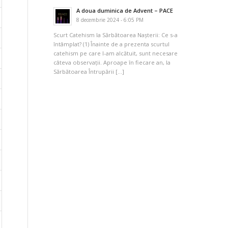
A doua duminica de Advent – PACE
8 decembrie 2024 - 6:05 PM
Scurt Catehism la Sărbătoarea Nașterii: Ce s-a
întâmplat? (1) Înainte de a prezenta scurtul
catehism pe care l-am alcătuit, sunt necesare
câteva observații. Aproape în fiecare an, la
Sărbătoarea Întrupării […]