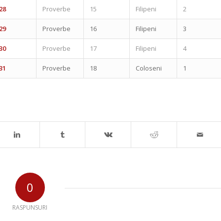
28
Proverbe
15
Filipeni
2
29
Proverbe
16
Filipeni
3
30
Proverbe
17
Filipeni
4
31
Proverbe
18
Coloseni
1
0
RASPUNSURI