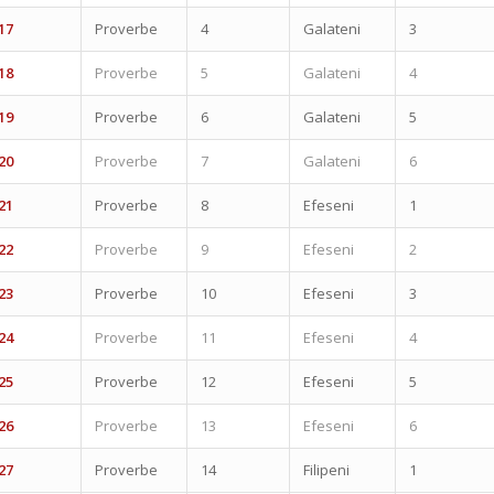
17
Proverbe
4
Galateni
3
18
Proverbe
5
Galateni
4
19
Proverbe
6
Galateni
5
20
Proverbe
7
Galateni
6
21
Proverbe
8
Efeseni
1
22
Proverbe
9
Efeseni
2
23
Proverbe
10
Efeseni
3
24
Proverbe
11
Efeseni
4
25
Proverbe
12
Efeseni
5
26
Proverbe
13
Efeseni
6
27
Proverbe
14
Filipeni
1