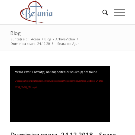
Blog
Sunteți aici:
Acasa
/
Blog
/
ArhivaVideo
/
Duminica seara, 24.12.2018 – Seara de Ajun
Media error: Format(s) not supported or source(s) not found
Descarcă fișierul: http://adm.infoo.tv/sites/default/files/channels/betania-vod/rec_24-Dec-
2018_06-00_PM.mp4