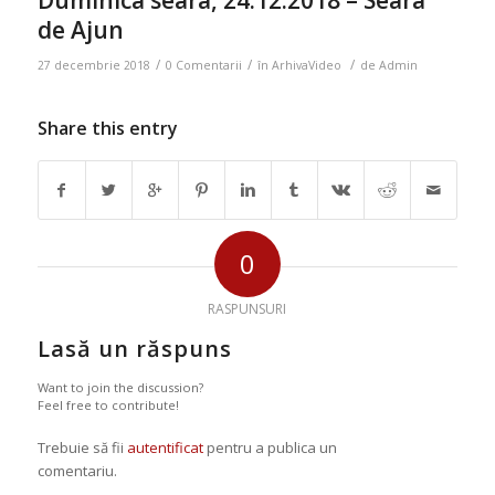
Duminica seara, 24.12.2018 – Seara
de Ajun
/
/
/
27 decembrie 2018
0 Comentarii
în
ArhivaVideo
de
Admin
Share this entry
0
RASPUNSURI
Lasă un răspuns
Want to join the discussion?
Feel free to contribute!
Trebuie să fii
autentificat
pentru a publica un
comentariu.