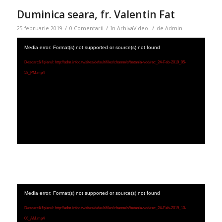
Duminica seara, fr. Valentin Fat
/
/
/
25 februarie 2019
0 Comentarii
în
ArhivaVideo
de
Admin
Media error: Format(s) not supported or source(s) not found
Descarcă fișierul: http://adm.infoo.tv/sites/default/files/channels/betania-vod/rec_24-Feb-2019_05-
58_PM.mp4
Media error: Format(s) not supported or source(s) not found
Descarcă fișierul: http://adm.infoo.tv/sites/default/files/channels/betania-vod/rec_24-Feb-2019_10-
06_AM.mp4