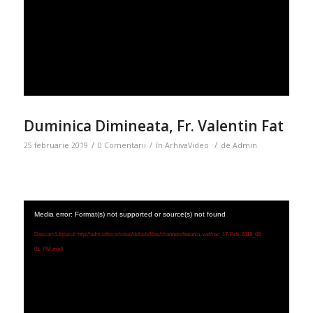
Duminica Dimineata, Fr. Valentin Fat
/
/
/
25 februarie 2019
0 Comentarii
în
ArhivaVideo
de
Admin
Media error: Format(s) not supported or source(s) not found
Descarcă fișierul: http://adm.infoo.tv/sites/default/files/channels/betania-vod/rec_17-Feb-2019_06-
01_PM.mp4