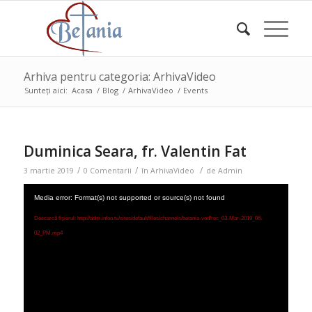
Arhiva pentru categoria: ArhivaVideo
Sunteți aici:
Acasa
/
Blog
/
ArhivaVideo
/
Events
Duminica Seara, fr. Valentin Fat
/
/
/
3 martie 2019
0 Comentarii
în
ArhivaVideo
de
Admin
Media error: Format(s) not supported or source(s) not found
Descarcă fișierul: http://adm.infoo.tv/sites/default/files/channels/betania-vod/rec_03-Mar-2019_06-
02_PM.mp4