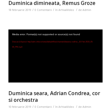
Duminica dimineata, Remus Groze
/
/
/
18 februarie 2019
0 Comentarii
în
ArhivaVideo
de
Admin
Media error: Format(s) not supported or source(s) not found
Descarcă fișierul: http://adm.infoo.tv/sites/default/files/channels/betania-vod/rec_10-Feb-2019_05-
00_PM.mp4
Duminica seara, Adrian Condrea, cor
si orchestra
/
/
/
10 februarie 2019
0 Comentarii
în
ArhivaVideo
de
Admin