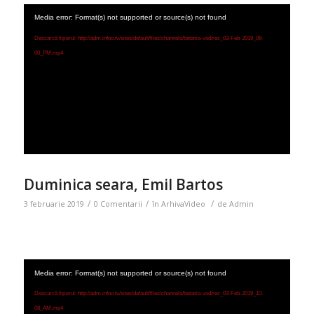
Media error: Format(s) not supported or source(s) not found
Descarcă fișierul: http://adm.infoo.tv/sites/default/files/channels/betania-vod/rec_03-Feb-2019_06-
00_PM.mp4
Duminica seara, Emil Bartos
/
/
/
3 februarie 2019
0 Comentarii
în
ArhivaVideo
de
Admin
Media error: Format(s) not supported or source(s) not found
Descarcă fișierul: http://adm.infoo.tv/sites/default/files/channels/betania-vod/rec_03-Feb-2019_10-
08_AM.mp4