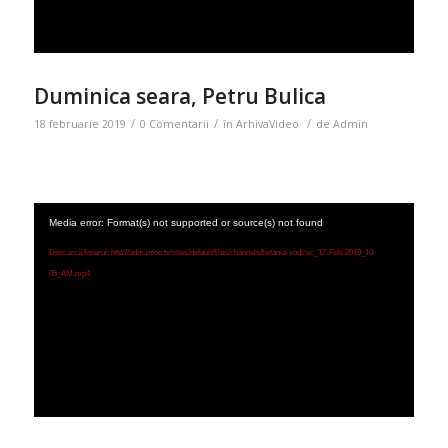
Duminica seara, Petru Bulica
/
/
/
18 februarie 2019
0 Comentarii
în
ArhivaVideo
de
Admin
Media error: Format(s) not supported or source(s) not found
Descarcă fișierul: http://adm.infoo.tv/sites/default/files/channels/betania-vod/rec_17-Feb-2019_10-
05_AM.mp4