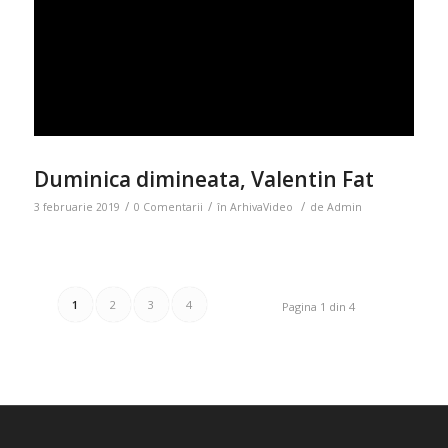
Duminica dimineata, Valentin Fat
/
/
/
3 februarie 2019
0 Comentarii
în
ArhivaVideo
de
Admin
1
2
3
4
Pagina 1 din 4