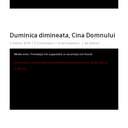
Duminica dimineata, Cina Domnului
/
/
/
3 martie 2019
0 Comentarii
în
ArhivaVideo
de
Admin
Media error: Format(s) not supported or source(s) not found
Descarcă fișierul: http://adm.infoo.tv/sites/default/files/channels/betania-vod/rec_03-Mar-2019_10-
01_AM.mp4