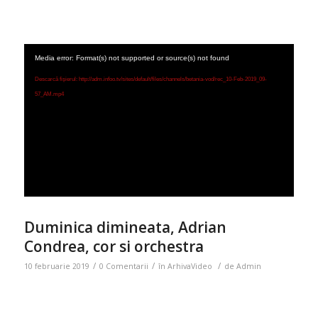
Media error: Format(s) not supported or source(s) not found
Descarcă fișierul: http://adm.infoo.tv/sites/default/files/channels/betania-vod/rec_10-Feb-2019_09-
57_AM.mp4
Duminica dimineata, Adrian
Condrea, cor si orchestra
/
/
/
10 februarie 2019
0 Comentarii
în
ArhivaVideo
de
Admin