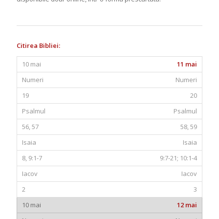
Citirea Bibliei:
11 mai
Numeri
20
Psalmul
58, 59
Isaia
9:7-21; 10:1-4
Iacov
3
12 mai