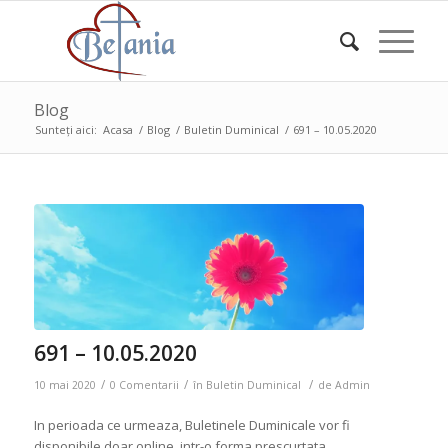
Blog
Sunteți aici:
Acasa
/
Blog
/
Buletin Duminical
/
691 – 10.05.2020
691 – 10.05.2020
/
/
/
10 mai 2020
0 Comentarii
în
Buletin Duminical
de
Admin
In perioada ce urmeaza, Buletinele Duminicale vor fi
disponibile doar online, intr-o forma prescurtata.