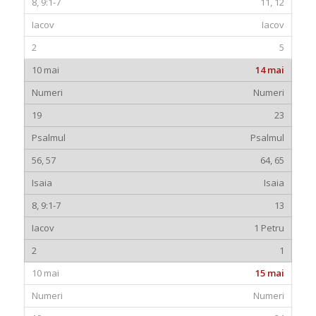
11, 12
Iacov
5
14 mai
Numeri
23
Psalmul
64, 65
Isaia
13
1 Petru
1
15 mai
Numeri