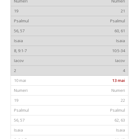
Numeri
21
Psalmul
60, 61
Isaia
10:5-34
Iacov
4
13 mai
Numeri
22
Psalmul
62, 63
Isaia