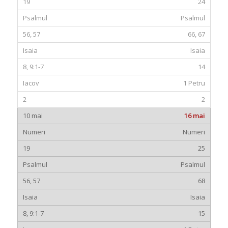
24
Psalmul
66, 67
Isaia
14
1 Petru
2
16 mai
Numeri
25
Psalmul
68
Isaia
15