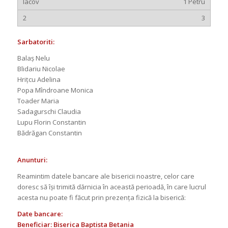
1 Petru
3
Sarbatoriti:
Balaş Nelu
Blidariu Nicolae
Hriţcu Adelina
Popa Mîndroane Monica
Toader Maria
Sadagurschi Claudia
Lupu Florin Constantin
Bădrăgan Constantin
Anunturi:
Reamintim datele bancare ale bisericii noastre, celor care
doresc să își trimită dărnicia în această perioadă, în care lucrul
acesta nu poate fi făcut prin prezența fizică la biserică:
Date bancare:
Beneficiar: Biserica Baptista Betania