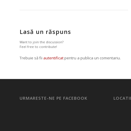
Lasă un răspuns
Want to join the discussion?
Feel free to contribute!
Trebuie să fii
autentificat
pentru a publica un comentariu.
URMARESTE-NE PE FACEBOOK
LOCATI