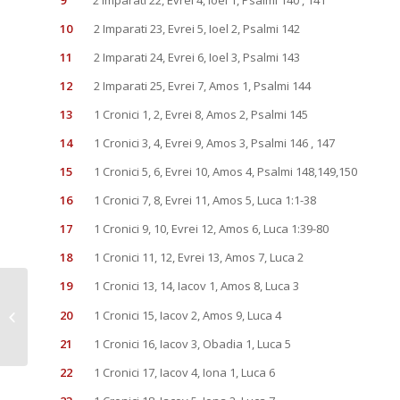
9
2 Imparati 22, Evrei 4, Ioel 1, Psalmi 140 , 141
10
2 Imparati 23, Evrei 5, Ioel 2, Psalmi 142
11
2 Imparati 24, Evrei 6, Ioel 3, Psalmi 143
12
2 Imparati 25, Evrei 7, Amos 1, Psalmi 144
13
1 Cronici 1, 2, Evrei 8, Amos 2, Psalmi 145
14
1 Cronici 3, 4, Evrei 9, Amos 3, Psalmi 146 , 147
15
1 Cronici 5, 6, Evrei 10, Amos 4, Psalmi 148,149,150
16
1 Cronici 7, 8, Evrei 11, Amos 5, Luca 1:1-38
17
1 Cronici 9, 10, Evrei 12, Amos 6, Luca 1:39-80
18
1 Cronici 11, 12, Evrei 13, Amos 7, Luca 2
19
1 Cronici 13, 14, Iacov 1, Amos 8, Luca 3
Modificare ora
program de seara,
20
1 Cronici 15, Iacov 2, Amos 9, Luca 4
datorita instituirii
21
1 Cronici 16, Iacov 3, Obadia 1, Luca 5
carantinei de noapte
in...
22
1 Cronici 17, Iacov 4, Iona 1, Luca 6