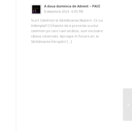
A doua duminica de Advent – PACE
8 decembrie 2024 - 6:05 PM
Scurt Catehism la Sărbătoarea Nașterii: Ce s-a
întâmplat? (1) Înainte de a prezenta scurtul
catehism pe care l-am alcătuit, sunt necesare
câteva observații. Aproape în fiecare an, la
Sărbătoarea Întrupării […]