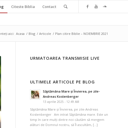
og
Citeste Biblia
Contact
nteți aici:
Acasa
/
Blog
/
Articole
/
Plan citire Biblie – NOIEMBRIE 2021
URMATOAREA TRANSMISIE LIVE
ULTIMELE ARTICOLE PE BLOG
Săptămâna Mare și Învierea, pe zile-
Andreas Kostenberger
13 aprilie 2025 - 12:49 AM
Săptămâna Mare și Învierea, pe zile-Andreas
Kostenberger Am intrat Săptămâna mare. Este un
timp în care mulți dintre noi căutăm să mergem
alături de Domnul nostru, să Îl ascultăm, […]