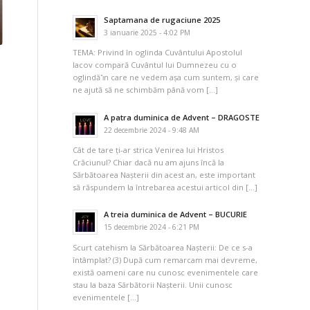
Saptamana de rugaciune 2025
3 ianuarie 2025 - 4:02 PM
TEMA: Privind în oglinda Cuvântului Apostolul
Iacov compară Cuvântul lui Dumnezeu cu o
oglindă ı̂n care ne vedem așa cum suntem, și care
ne ajută să ne schimbăm până vom […]
A patra duminica de Advent – DRAGOSTE
22 decembrie 2024 - 9:48 AM
Cât de tare ți-ar strica Venirea lui Hristos
Crăciunul? Chiar dacă nu am ajuns încă la
Sărbătoarea Nașterii din acest an, este important
să răspundem la întrebarea acestui articol din […]
A treia duminica de Advent – BUCURIE
15 decembrie 2024 - 6:21 PM
Scurt catehism la Sărbătoarea Nașterii: De ce s-a
întâmplat? (3) După cum remarcam mai devreme,
există oameni care nu cunosc evenimentele care
stau la baza Sărbătorii Nașterii. Unii cunosc
evenimentele […]