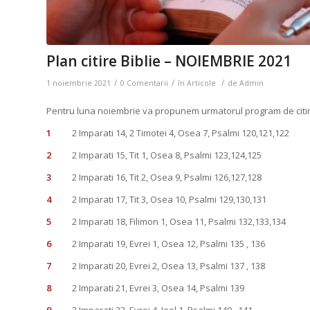
Plan citire Biblie – NOIEMBRIE 2021
/
/
/
1 noiembrie 2021
0 Comentarii
în
Articole
de
Admin
Pentru luna noiembrie va propunem urmatorul program de citire
1
2 Imparati 14, 2 Timotei 4, Osea 7, Psalmi 120,121,122
2
2 Imparati 15, Tit 1, Osea 8, Psalmi 123,124,125
3
2 Imparati 16, Tit 2, Osea 9, Psalmi 126,127,128
4
2 Imparati 17, Tit 3, Osea 10, Psalmi 129,130,131
5
2 Imparati 18, Filimon 1, Osea 11, Psalmi 132,133,134
6
2 Imparati 19, Evrei 1, Osea 12, Psalmi 135 , 136
7
2 Imparati 20, Evrei 2, Osea 13, Psalmi 137 , 138
8
2 Imparati 21, Evrei 3, Osea 14, Psalmi 139