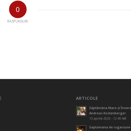
0
RASPUNSURI
E
ARTICOLE
Săptămâna Mare și Înviere
Andreas Kostenberger
13 aprilie 2025 - 12:49 AM
Saptamana de rugaciune