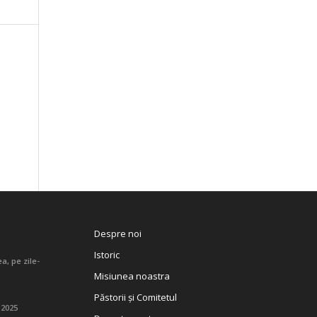
Despre noi
Istoric
a, pe zile-
Misiunea noastra
Păstorii și Comitetul
 2025