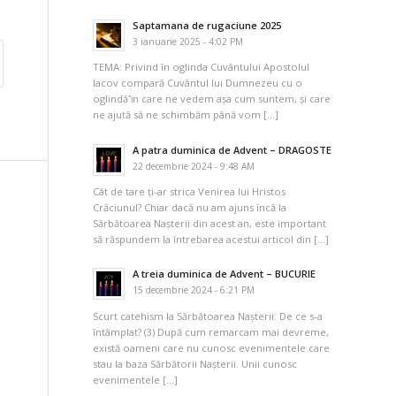
Saptamana de rugaciune 2025
3 ianuarie 2025 - 4:02 PM
TEMA: Privind în oglinda Cuvântului Apostolul
Iacov compară Cuvântul lui Dumnezeu cu o
oglindă ı̂n care ne vedem așa cum suntem, și care
ne ajută să ne schimbăm până vom […]
A patra duminica de Advent – DRAGOSTE
22 decembrie 2024 - 9:48 AM
Cât de tare ți-ar strica Venirea lui Hristos
Crăciunul? Chiar dacă nu am ajuns încă la
Sărbătoarea Nașterii din acest an, este important
să răspundem la întrebarea acestui articol din […]
A treia duminica de Advent – BUCURIE
15 decembrie 2024 - 6:21 PM
Scurt catehism la Sărbătoarea Nașterii: De ce s-a
întâmplat? (3) După cum remarcam mai devreme,
există oameni care nu cunosc evenimentele care
stau la baza Sărbătorii Nașterii. Unii cunosc
evenimentele […]