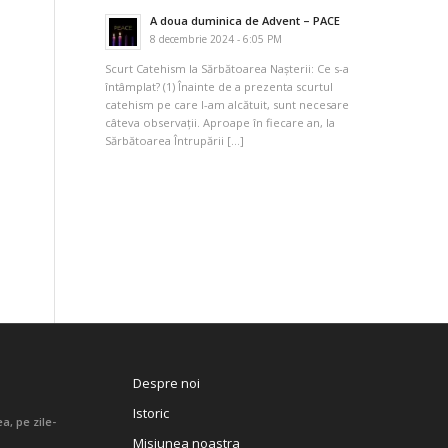
A doua duminica de Advent – PACE
8 decembrie 2024 - 6:05 PM
Scurt Catehism la Sărbătoarea Nașterii: Ce s-a
întâmplat? (1) Înainte de a prezenta scurtul
catehism pe care l-am alcătuit, sunt necesare
câteva observații. Aproape în fiecare an, la
Sărbătoarea Întrupării […]
Despre noi
Istoric
a, pe zile-
Misiunea noastra