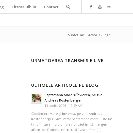
og
Citeste Biblia
Contact
Sunteți aici:
Acasa
/
/
logo
URMATOAREA TRANSMISIE LIVE
ULTIMELE ARTICOLE PE BLOG
Săptămâna Mare și Învierea, pe zile-
Andreas Kostenberger
13 aprilie 2025 - 12:49 AM
Săptămâna Mare și Învierea, pe zile-Andreas
Kostenberger Am intrat Săptămâna mare. Este un
timp în care mulți dintre noi căutăm să mergem
alături de Domnul nostru, să Îl ascultăm, […]