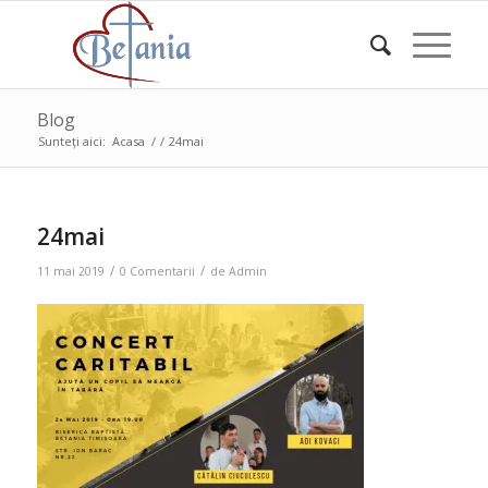
Blog
Sunteți aici:
Acasa
/
/
24mai
24mai
/
/
11 mai 2019
0 Comentarii
de
Admin