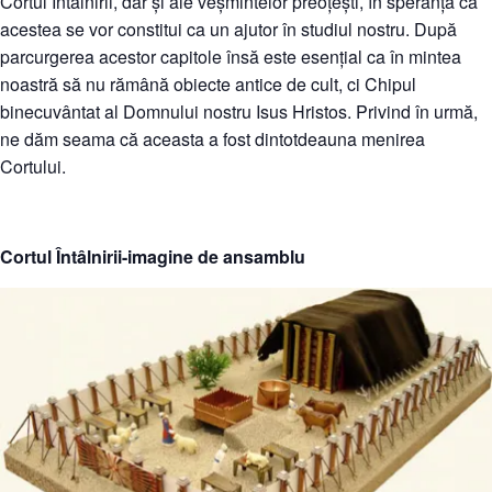
Cortul Întâlnirii, dar și ale veșmintelor preoțești, în speranța că
acestea se vor constitui ca un ajutor în studiul nostru. După
parcurgerea acestor capitole însă este esențial ca în mintea
noastră să nu rămână obiecte antice de cult, ci Chipul
binecuvântat al Domnului nostru Isus Hristos. Privind în urmă,
ne dăm seama că aceasta a fost dintotdeauna menirea
Cortului.
Cortul Întâlnirii-imagine de ansamblu