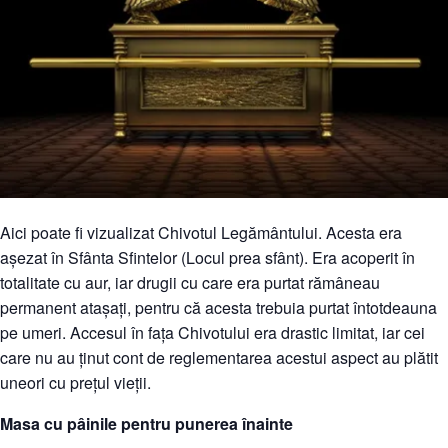
Aici poate fi vizualizat Chivotul Legământului. Acesta era
așezat în Sfânta Sfintelor (Locul prea sfânt). Era acoperit în
totalitate cu aur, iar drugii cu care era purtat rămâneau
permanent atașați, pentru că acesta trebuia purtat întotdeauna
pe umeri. Accesul în fața Chivotului era drastic limitat, iar cei
care nu au ținut cont de reglementarea acestui aspect au plătit
uneori cu prețul vieții.
Masa cu pâinile pentru punerea înainte