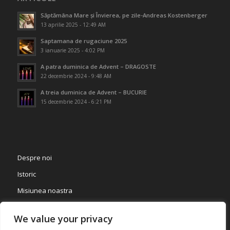
Săptămâna Mare și Învierea, pe zile-Andreas Kostenberger
13 aprilie 2025 - 12:49 AM
Saptamana de rugaciune 2025
3 ianuarie 2025 - 4:02 PM
A patra duminica de Advent – DRAGOSTE
22 decembrie 2024 - 9:48 AM
A treia duminica de Advent – BUCURIE
15 decembrie 2024 - 6:21 PM
Despre noi
Istoric
Misiunea noastra
Păstorii și Comitetul
We value your privacy
Departamente