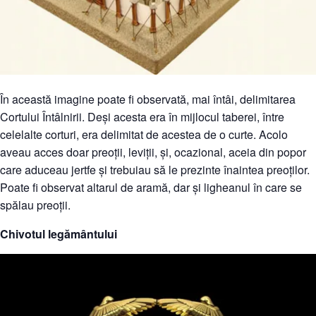
În această imagine poate fi observată, mai întâi, delimitarea
Cortului Întâlnirii. Deși acesta era în mijlocul taberei, între
celelalte corturi, era delimitat de acestea de o curte. Acolo
aveau acces doar preoții, leviții, și, ocazional, aceia din popor
care aduceau jertfe și trebuiau să le prezinte înaintea preoților.
Poate fi observat altarul de aramă, dar și ligheanul în care se
spălau preoții.
Chivotul legământului