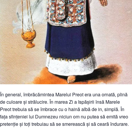
În general, îmbrăcămintea Marelui Preot era una ornată, plină
de culoare și strălucire. În marea Zi a Ispășirii însă Marele
Preot trebuia să se îmbrace cu o haină albă de in, simplă. În
fața sfințeniei lui Dumnezeu niciun om nu putea să emită vreo
pretenție și toți trebuiau să se smerească și să ceară îndurare.