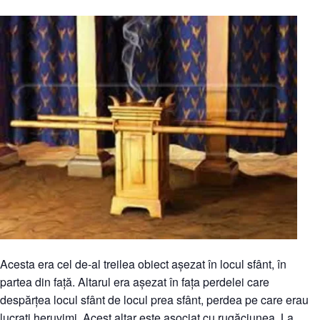
Acesta era cel de-al treilea obiect așezat în locul sfânt, în
partea din față. Altarul era așezat în fața perdelei care
despărțea locul sfânt de locul prea sfânt, perdea pe care erau
lucrați heruvimi. Acest altar este asociat cu rugăciunea. La